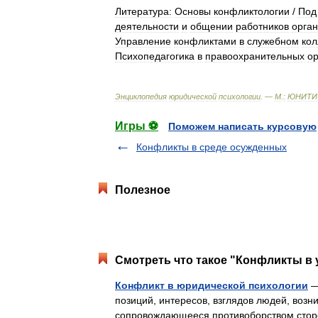
Литература:
Основы
конфликтологии
/
Под
деятельности
и
общении
работников
орга
Управление
конфликтами
в
служебном
кол
Психопедагогика
в
правоохранительных
ор
Энциклопедия
юридической
психологии
. —
М
.
:
ЮНИТИ
Игры ⚽
Поможем написать курсовую
Конфликты в среде осужденных
Полезное
Смотреть что такое "Конфликты в 
Конфликт в юридической психологии
—
позиций, интересов, взглядов людей, возн
сопровождающееся противоборством стор