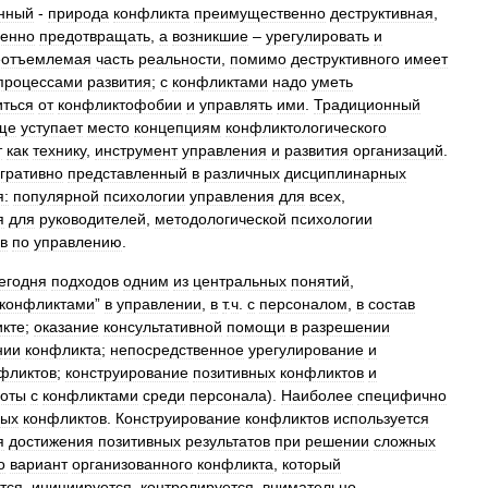
нный
-
природа
конфликта
преимущественно
деструктивная
,
енно
предотвращать
,
а
возникшие
–
урегулировать
и
еотъемлемая
часть
реальности
,
помимо
деструктивного
имеет
процессами
развития
;
с
конфликтами
надо
уметь
иться
от
конфликтофобии
и
управлять
ими
.
Традиционный
ще
уступает
место
концепциям
конфликтологического
т
как
технику
,
инструмент
управления
и
развития
организаций
.
гративно
представленный
в
различных
дисциплинарных
я:
популярной
психологии
управления
для
всех
,
я
для
руководителей
,
методологической
психологии
в
по
управлению
.
егодня
подходов
одним
из
центральных
понятий
,
конфликтами
”
в
управлении
,
в
т
.
ч
.
с
персоналом
,
в
состав
кте
;
оказание
консультативной
помощи
в
разрешении
нии
конфликта
;
непосредственное
урегулирование
и
фликтов
;
конструирование
позитивных
конфликтов
и
оты
с
конфликтами
среди
персонала
).
Наиболее
специфично
ных
конфликтов
.
Конструирование
конфликтов
используется
я
достижения
позитивных
результатов
при
решении
сложных
о
вариант
организованного
конфликта
,
который
тся
,
инициируется
,
контролируется
,
внимательно